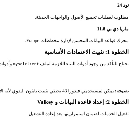
نود 24
مطلوب لعمليات تجميع الأصول والواجهات الحديثة.
ماريا دي بي 11.8
محرك قواعد البيانات المحسن لإدارة مخططات Frappe.
الخطوة 1: تثبيت الاعتمادات الأساسية
نحتاج للتأكد من وجود أدوات البناء اللازمة لملف
وأدوات الـ 
mysqlclient
نصيحة:
يمكن لمستخدمي فيدورا 43 تخطي تثبيت بايثون اليدوي لأنه الإصدار الافتراضي بالفعل. أما مستخدمي فيدورا 42 فيجب تضمين الحزمة يدوياً.
الخطوة 2: إعداد قاعدة البيانات و Valkey
تفعيل الخدمات لضمان استمراريتها بعد إعادة التشغيل.