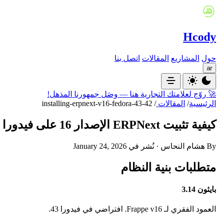
Hcody
حول
المشاريع
المقالات
اتصل بنا
ar
🚀 روّج لعلامتك التجارية هنا — وصَل جمهورنا المذهل!
الرئيسية
/
المقالات
/
installing-erpnext-v16-fedora-43-42
كيفية تثبيت ERPNext الإصدار 16 على فيدورا 43/42
By هشام النحاس · نُشر في January 24, 2026
متطلبات بنية النظام
بايثون 3.14
العمود الفقري لـ Frappe v16. افتراضي في فيدورا 43.