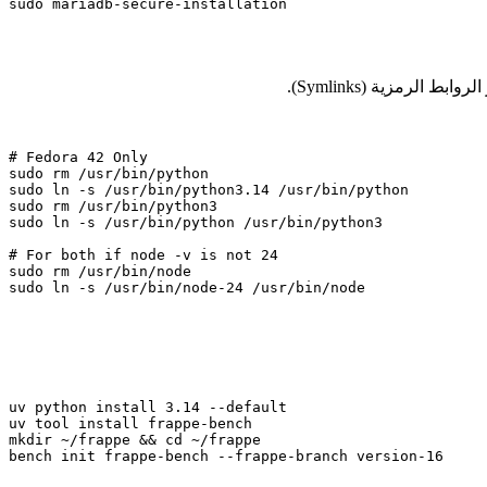
sudo mariadb-secure-installation
 الرمزية (Symlinks).
# Fedora 42 Only

sudo rm /usr/bin/python

sudo ln -s /usr/bin/python3.14 /usr/bin/python

sudo rm /usr/bin/python3

sudo ln -s /usr/bin/python /usr/bin/python3

# For both if node -v is not 24

sudo rm /usr/bin/node

sudo ln -s /usr/bin/node-24 /usr/bin/node
uv python install 3.14 --default

uv tool install frappe-bench

mkdir ~/frappe && cd ~/frappe

bench init frappe-bench --frappe-branch version-16